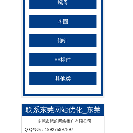
螺母
垫圈
铆钉
非标件
其他类
联系东莞网站优化_东莞
SEO_东莞网络推广_按天
东莞市腾屹网络推广有限公司
Q Q号码：199275997897