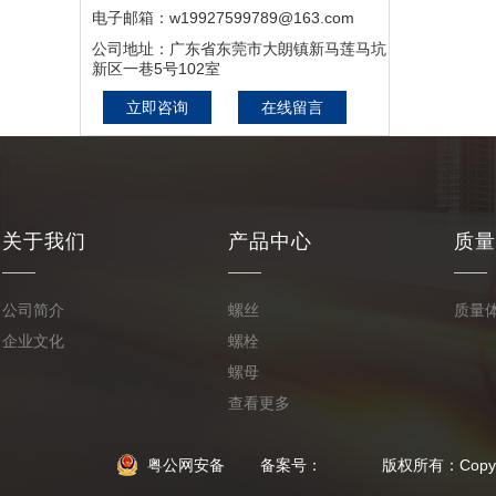
计费推广_东莞市腾屹网络
电子邮箱：w19927599789@163.com
推广有限公司
公司地址：广东省东莞市大朗镇新马莲马坑
新区一巷5号102室
立即咨询
在线留言
关于我们
产品中心
质量
公司简介
螺丝
质量
企业文化
螺栓
螺母
查看更多
粤公网安备
备案号： 版权所有：Copyright © 2