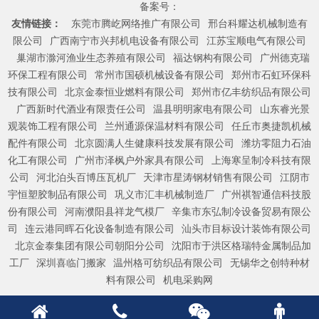
备案号：
友情链接：
东莞市腾屹网络推广有限公司
邢台科耀达机械制造有
限公司
广西南宁市兴邦机电设备有限公司
江苏宝顺电气有限公司
巢湖市滁河渔业生态养殖有限公司
福达钢构有限公司
广州德克瑞
环保工程有限公司
常州市国硕机械设备有限公司
郑州市石虹环保科
技有限公司
北京金泰恒业燃料有限公司
郑州市亿丰纺织品有限公司
广西新时代酒业有限责任公司
温县明明家电有限公司
山东睿光景
观装饰工程有限公司
兰州通源保温材料有限公司
任丘市奥捷凯机械
配件有限公司
北京圆满人生健康科技发展有限公司
潍坊零阻力石油
化工有限公司
广州市泽枫户外家具有限公司
上海寒呈制冷科技有限
公司
河北泊头百博压瓦机厂
天津市星涛钢材销售有限公司
江阴市
宇恒塑胶制品有限公司
巩义市汇丰机械制造厂
广州祺智通信科技股
份有限公司
河南濮阳县祥龙气模厂
辛集市东弘制冷设备贸易有限公
司
连云港同晖石化设备制造有限公司
汕头市目标设计装饰有限公司
北京金泰集团有限公司朝阳分公司
沈阳市于洪区格瑞特金属制品加
工厂
深圳喜临门搬家
温州格可纺织品有限公司
无锡华之创特种材
料有限公司
机电采购网