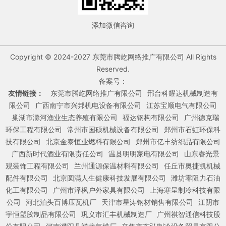
添加微信咨询
Copyright © 2024-2027 东莞市腾屹网络推广有限公司 All Rights
Reserved.
备案号：
友情链接：
东莞市腾屹网络推广有限公司
邢台科耀达机械制造有
限公司
广西南宁市兴邦机电设备有限公司
江苏宝顺电气有限公司
巢湖市滁河渔业生态养殖有限公司
福达钢构有限公司
广州德克瑞
环保工程有限公司
常州市国硕机械设备有限公司
郑州市石虹环保科
技有限公司
北京金泰恒业燃料有限公司
郑州市亿丰纺织品有限公司
广西新时代酒业有限责任公司
温县明明家电有限公司
山东睿光景
观装饰工程有限公司
兰州通源保温材料有限公司
任丘市奥捷凯机械
配件有限公司
北京圆满人生健康科技发展有限公司
潍坊零阻力石油
化工有限公司
广州市泽枫户外家具有限公司
上海寒呈制冷科技有限
公司
河北泊头百博压瓦机厂
天津市星涛钢材销售有限公司
江阴市
宇恒塑胶制品有限公司
巩义市汇丰机械制造厂
广州祺智通信科技股