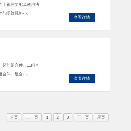
栓上都需要配套使用法
纹规格···...
查看详情
一起的组合件。二组合
。组合···...
查看详情
首页
上一页
1
2
3
下一页
尾页