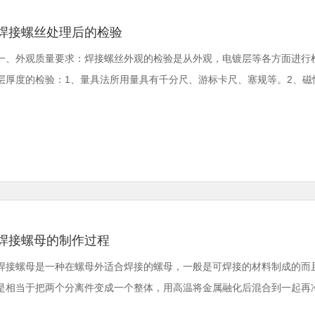
焊接螺丝处理后的检验
一、外观质量要求：焊接螺丝外观的检验是从外观，电镀层等各方面进行
层厚度的检验：1、量具法所用量具有千分尺、游标卡尺、塞规等。2、磁性法磁
焊接螺母的制作过程
焊接螺母是一种在螺母外适合焊接的螺母，一般是可焊接的材料制成的而
是相当于把两个分离件变成一个整体，用高温将金属融化后混合到一起再冷却，