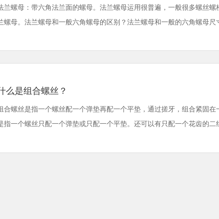
法兰螺母：带六角法兰面的螺母。法兰螺母运用很普遍，一般很多螺丝螺
兰螺母。法兰螺母和一般六角螺母的区别？法兰螺母和一般的六角螺母尺寸与螺
什么是组合螺丝？
组合螺丝是指一个螺丝配一个弹垫再配一个平垫，通过搓牙，组合紧固在
是指一个螺丝只配一个弹垫或只配一个平垫。还可以有只配一个花齿的二组合件