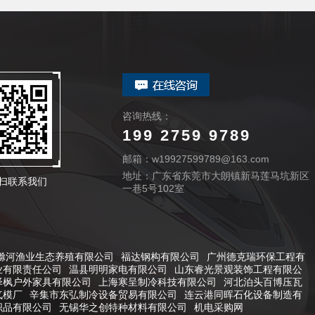
咨询热线：
199 2759 9789
邮箱：w19927599789@163.com
地址：广东省东莞市大朗镇新马莲马坑新区
扫联系我们
一巷5号102室
滁河渔业生态养殖有限公司
福达钢构有限公司
广州德克瑞环保工程有
业有限责任公司
温县明明家电有限公司
山东睿光景观装饰工程有限公
泽枫户外家具有限公司
上海寒呈制冷科技有限公司
河北泊头百博压瓦
气模厂
辛集市东弘制冷设备贸易有限公司
连云港同晖石化设备制造有
织品有限公司
无锡华之创特种材料有限公司
机电采购网