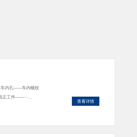
—车内孔——车内螺纹
件——···...
查看详情