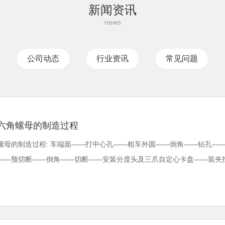
新闻资讯
公司动态
行业资讯
常见问题
六角螺母的制造过程
螺母的制造过程: 车端面——打中心孔——粗车外圆——倒角——钻孔—
——预切断——倒角——切断——安装分度头及三爪自定心卡盘——装夹找正工