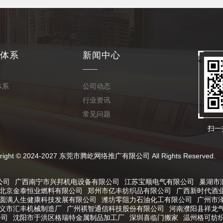
体系
新闻中心
<
体系
公司动态
行业资讯
常见问题
扫一
024-2027 东莞市腾屹网络推广有限公司 All Rights Reserved.
公司
广西南宁市兴邦机电设备有限公司
江苏宝顺电气有限公司
巢湖市
北京金泰恒业燃料有限公司
郑州市亿丰纺织品有限公司
广西新时代酒
圆满人生健康科技发展有限公司
潍坊零阻力石油化工有限公司
广州市
义市汇丰机械制造厂
广州祺智通信科技股份有限公司
河南濮阳县祥龙
公司
沈阳市于洪区格瑞特金属制品加工厂
深圳喜临门搬家
温州格可纺